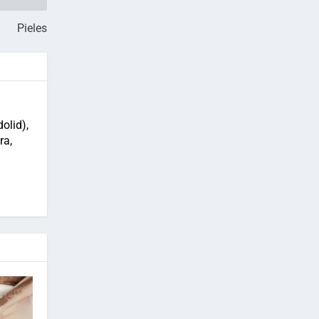
Pieles
olid),
ra,