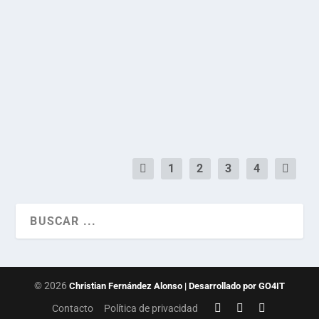
Sobre los falsos amigos
por
Christian Fernández Alonso
|
Dic 15, 2018
|
Citas
,
Opinión
|
0
|
¡Ay, cuánto me lo repetía mi abuela!
LEER MÁS
1
2
3
4
© 2026
Christian Fernández Alonso | Desarrollado por GO4IT
Contacto
Política de privacidad