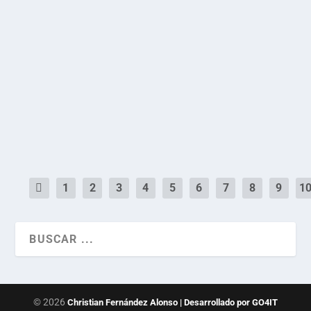
Ecococo
por
Christian Fernández Alonso
|
Oct 22, 2021
|
Microrrelato
,
Narrativa
|
0
Nunca imaginé tener que comerme un coco por hambre. Ni
LEER MÁS
1
2
3
4
5
6
7
8
9
1
© 2026
Christian Fernández Alonso | Desarrollado por GO4IT