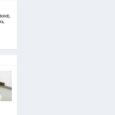
olid),
ra,