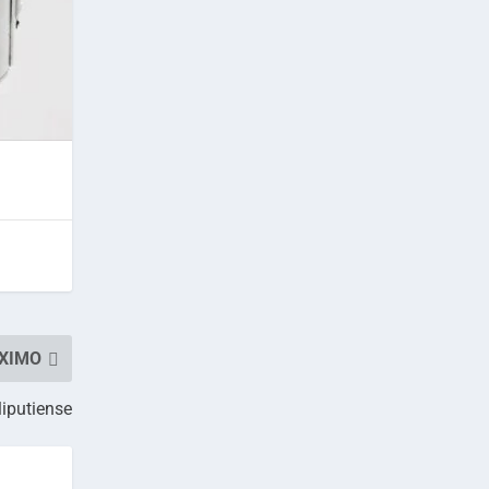
XIMO
liputiense