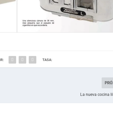
R:
TASA:
PRÓ
La nueva cocina li