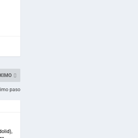
XIMO
timo paso
olid),