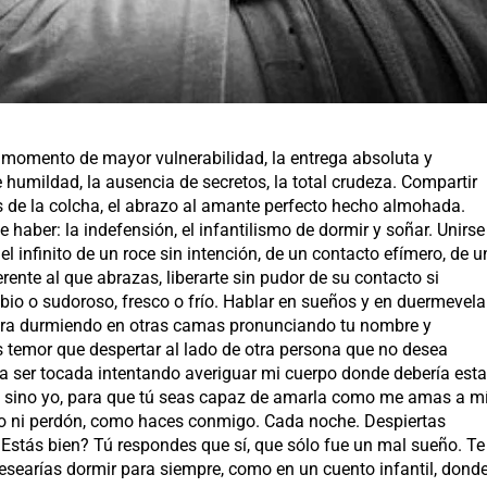
l momento de mayor vulnerabilidad, la entrega absoluta y
 humildad, la ausencia de secretos, la total crudeza. Compartir
eos de la colcha, el abrazo al amante perfecto hecho almohada.
aber: la indefensión, el infantilismo de dormir y soñar. Unirse
el infinito de un roce sin intención, de un contacto efímero, de u
erente al que abrazas, liberarte sin pudor de su contacto si
io o sudoroso, fresco o frío. Hablar en sueños y en duermevela
ora durmiendo en otras camas pronunciando tu nombre y
más temor que despertar al lado de otra persona que no desea
a ser tocada intentando averiguar mi cuerpo donde debería esta
la sino yo, para que tú seas capaz de amarla como me amas a m
o ni perdón, como haces conmigo. Cada noche. Despiertas
Estás bien? Tú respondes que sí, que sólo fue un mal sueño. Te
desearías dormir para siempre, como en un cuento infantil, dond