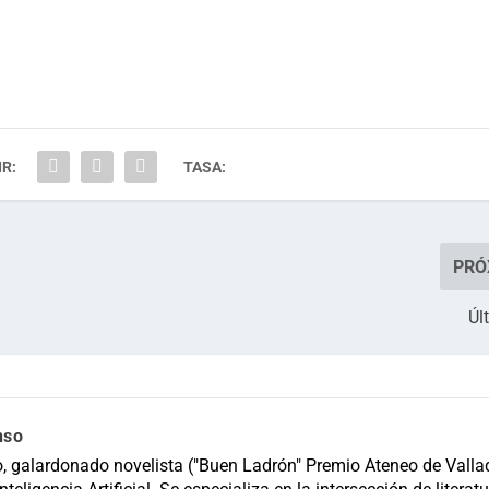
R:
TASA:
PRÓ
Úl
nso
, galardonado novelista ("Buen Ladrón" Premio Ateneo de Vallad