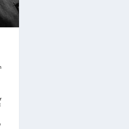
n
r
í
e