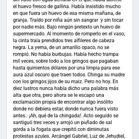
el huevo fresco de gallina. Había insistido mucho
en que fuera un huevo de esa misma mañana, de
granja. Traído por niña aún sin sangrar y sin tocar
por nadie más. Bajo ningún pretexto un huevo de
supermercado. Al momento de romperlo en el vaso,
la cinta traía prendidos tres alfileres de cabeza
negra. La yema, de un amarillo opaco, no se
rompió. No había burbujas. Había hecho trampa
mil veces, sobre todo a los gringos que pagaban
hasta quinientos dólares por una limpia para ese
aura azul oscuro que traen todos. Chinga su madre
con los gringos jijos de su maiz. Pero no hoy. En
diez lustros nunca había dicho una palabra más
alta que otra, pero ahora se le escapó una
exclamación propia de encontrar algo insólito
donde no debiera estar, donde nunca fuera visto
antes.: ¡Ah, qué de la chingada!. Acto seguido se
santiguó tres veces y arrojó un puñado de sal
gorda a la fogata que crepitó con diminutas
protestas azules. Arcángel Gabriel, Luz de Jehudiel,