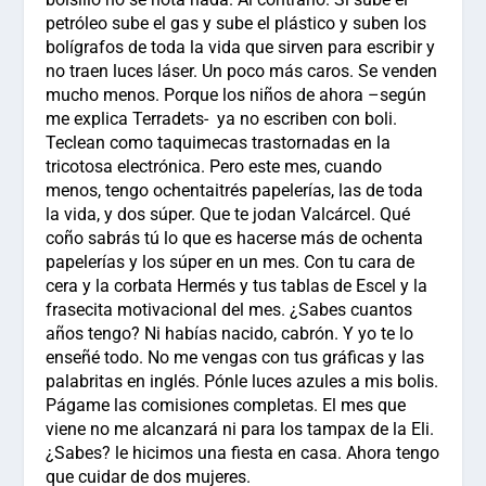
petróleo sube el gas y sube el plástico y suben los
bolígrafos de toda la vida que sirven para escribir y
no traen luces láser. Un poco más caros. Se venden
mucho menos. Porque los niños de ahora –según
me explica Terradets- ya no escriben con boli.
Teclean como taquimecas trastornadas en la
tricotosa electrónica. Pero este mes, cuando
menos, tengo ochentaitrés papelerías, las de toda
la vida, y dos súper. Que te jodan Valcárcel. Qué
coño sabrás tú lo que es hacerse más de ochenta
papelerías y los súper en un mes. Con tu cara de
cera y la corbata Hermés y tus tablas de Escel y la
frasecita motivacional del mes. ¿Sabes cuantos
años tengo? Ni habías nacido, cabrón. Y yo te lo
enseñé todo. No me vengas con tus gráficas y las
palabritas en inglés. Pónle luces azules a mis bolis.
Págame las comisiones completas. El mes que
viene no me alcanzará ni para los tampax de la Eli.
¿Sabes? le hicimos una fiesta en casa. Ahora tengo
que cuidar de dos mujeres.