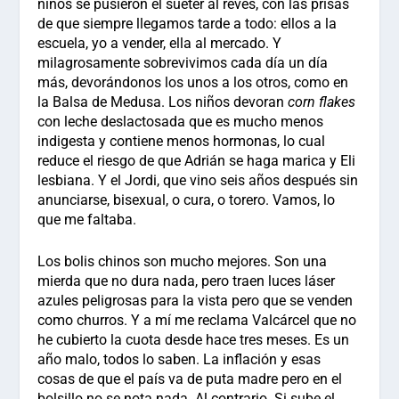
niños se pusieron el sueter al revés, con las prisas
de que siempre llegamos tarde a todo: ellos a la
escuela, yo a vender, ella al mercado. Y
milagrosamente sobrevivimos cada día un día
más, devorándonos los unos a los otros, como en
la Balsa de Medusa. Los niños devoran
corn flakes
con leche deslactosada que es mucho menos
indigesta y contiene menos hormonas, lo cual
reduce el riesgo de que Adrián se haga marica y Eli
lesbiana. Y el Jordi, que vino seis años después sin
anunciarse, bisexual, o cura, o torero. Vamos, lo
que me faltaba.
Los bolis chinos son mucho mejores. Son una
mierda que no dura nada, pero traen luces láser
azules peligrosas para la vista pero que se venden
como churros. Y a mí me reclama Valcárcel que no
he cubierto la cuota desde hace tres meses. Es un
año malo, todos lo saben. La inflación y esas
cosas de que el país va de puta madre pero en el
bolsillo no se nota nada. Al contrario. Si sube el