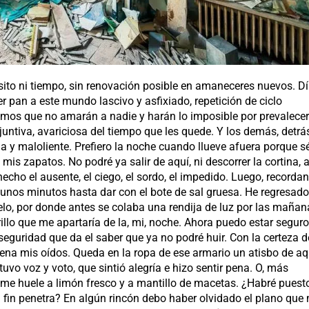
pósito ni tiempo, sin renovación posible en amaneceres nuevos. D
r pan a este mundo lascivo y asfixiado, repetición de ciclo
smos que no amarán a nadie y harán lo imposible por prevalecer
untiva, avariciosa del tiempo que les quede. Y los demás, detrás
a y maloliente. Prefiero la noche cuando llueve afuera porque s
mis zapatos. No podré ya salir de aquí, ni descorrer la cortina, 
echo el ausente, el ciego, el sordo, el impedido. Luego, recorda
do unos minutos hasta dar con el bote de sal gruesa. He regresado
uelo, por donde antes se colaba una rendija de luz por las mañan
illo que me apartaría de la, mi, noche. Ahora puedo estar seguro
seguridad que da el saber que ya no podré huir. Con la certeza d
uena mis oídos. Queda en la ropa de ese armario un atisbo de aq
vo voz y voto, que sintió alegría e hizo sentir pena. O, más
me huele a limón fresco y a mantillo de macetas. ¿Habré puest
 al fin penetra? En algún rincón debo haber olvidado el plano que