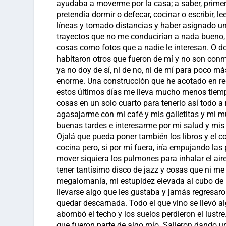
ayudaba a moverme por la casa; a saber, primer
pretendía dormir o defecar, cocinar o escribir, 
líneas y tomado distancias y haber asignado un 
trayectos que no me conducirían a nada bueno,
cosas como fotos que a nadie le interesan. O d
habitaron otros que fueron de mí y no son conm
ya no doy de sí, ni de no, ni de mí para poco m
enorme. Una construcción que he acotado en rec
estos últimos días me lleva mucho menos tiempo
cosas en un solo cuarto para tenerlo así todo a m
agasajarme con mi café y mis galletitas y mi 
buenas tardes e interesarme por mi salud y mi
Ojalá que pueda poner también los libros y el co
cocina pero, si por mí fuera, iría empujando la
mover siquiera los pulmones para inhalar el air
tener tantísimo disco de jazz y cosas que ni m
megalomanía, mi estupidez elevada al cubo de R
llevarse algo que les gustaba y jamás regresaro
quedar descarnada. Todo el que vino se llevó al
abombó el techo y los suelos perdieron el lustr
que fueron parte de algo mío. Salieron dando un