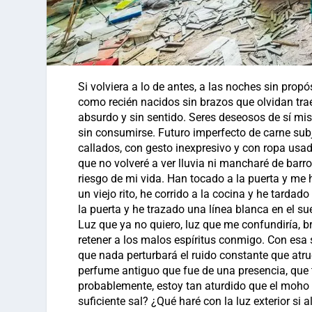
Si volviera a lo de antes, a las noches sin pro
como recién nacidos sin brazos que olvidan trae
absurdo y sin sentido. Seres deseosos de sí mi
sin consumirse. Futuro imperfecto de carne subj
callados, con gesto inexpresivo y con ropa usad
que no volveré a ver lluvia ni mancharé de barro 
riesgo de mi vida. Han tocado a la puerta y me h
un viejo rito, he corrido a la cocina y he tarda
la puerta y he trazado una línea blanca en el s
Luz que ya no quiero, luz que me confundiría, br
retener a los malos espíritus conmigo. Con esa 
que nada perturbará el ruido constante que atr
perfume antiguo que fue de una presencia, que tu
probablemente, estoy tan aturdido que el moho 
suficiente sal? ¿Qué haré con la luz exterior si