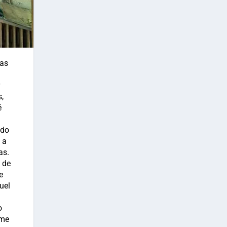
ías
,
é
a
ndo
 a
as.
 de
e
uel
o
 me