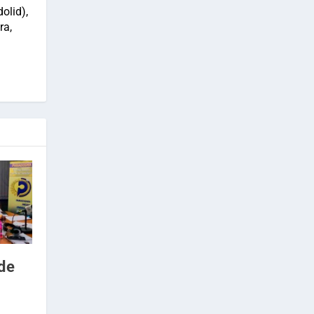
olid),
ra,
de