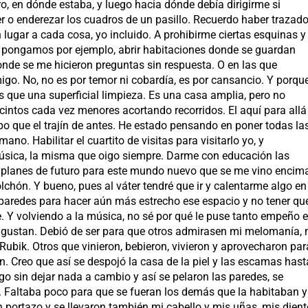
o, en dónde estaba, y luego hacia dónde debía dirigirme si
leer o enderezar los cuadros de un pasillo. Recuerdo haber trazad
lugar a cada cosa, yo incluido. A prohibirme ciertas esquinas y
 pongamos por ejemplo, abrir habitaciones donde se guardan
onde se me hicieron preguntas sin respuesta. O en las que
igo. No, no es por temor ni cobardía, es por cansancio. Y porqu
ás que una superficial limpieza. Es una casa amplia, pero no
intos cada vez menores acortando recorridos. El aquí para allá
 que el trajín de antes. He estado pensando en poner todas la
ano. Habilitar el cuartito de visitas para visitarlo yo, y
música, la misma que oigo siempre. Darme con educación las
s planes de futuro para este mundo nuevo que se me vino encim
lchón. Y bueno, pues al váter tendré que ir y calentarme algo en
s paredes para hacer aún más estrecho ese espacio y no tener qu
e. Y volviendo a la música, no sé por qué le puse tanto empeño 
e gustan. Debió de ser para que otros admirasen mi melomanía, 
ubik. Otros que vinieron, bebieron, vivieron y aprovecharon par
n. Creo que así se despojó la casa de la piel y las escamas hast
go sin dejar nada a cambio y así se pelaron las paredes, se
e. Faltaba poco para que se fueran los demás que la habitaban y
 portazo y se llevaron también mi cabello y mis uñas, mis dient