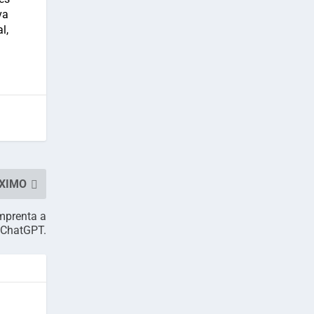
va
l,
XIMO
Imprenta a
ChatGPT.