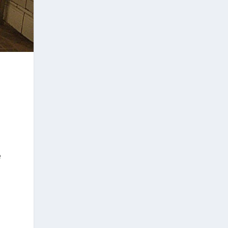
a
n
e