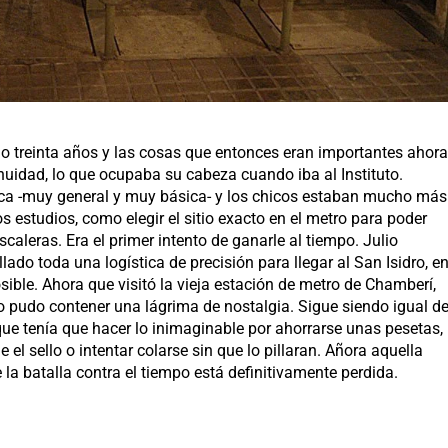
do treinta años y las cosas que entonces eran importantes ahor
nuidad, lo que ocupaba su cabeza cuando iba al Instituto.
ca -muy general y muy básica- y los chicos estaban mucho más
s estudios, como elegir el sitio exacto en el metro para poder
scaleras. Era el primer intento de ganarle al tiempo. Julio
ado toda una logística de precisión para llegar al San Isidro, e
sible. Ahora que visitó la vieja estación de metro de Chamberí,
no pudo contener una lágrima de nostalgia. Sigue siendo igual d
que tenía que hacer lo inimaginable por ahorrarse unas pesetas,
el sello o intentar colarse sin que lo pillaran. Añora aquella
a batalla contra el tiempo está definitivamente perdida.