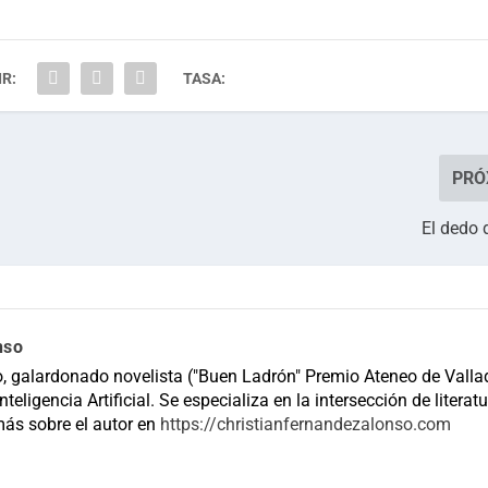
R:
TASA:
PRÓ
El dedo 
nso
, galardonado novelista ("Buen Ladrón" Premio Ateneo de Vallad
teligencia Artificial. Se especializa en la intersección de literatu
más sobre el autor en
https://christianfernandezalonso.com