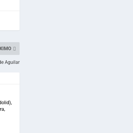
XIMO
de Aguilar
olid),
ra,