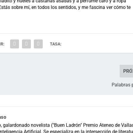
 ladito y hueles a castañas asadas y a perfume caro y a ropa
stás sobre mí, en todos los sentidos, y me fascina ver cómo te
R:
TASA:
PRÓ
Palabras 
nso
, galardonado novelista ("Buen Ladrón" Premio Ateneo de Vallad
teligencia Artificial. Se especializa en la intersección de literatu