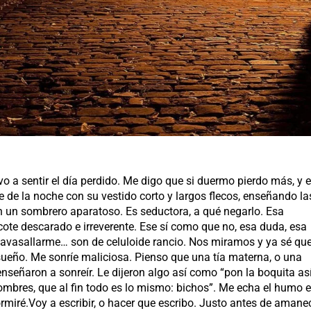
o a sentir el día perdido. Me digo que si duermo pierdo más, y 
e de la noche con su vestido corto y largos flecos, enseñando la
n un sombrero aparatoso. Es seductora, a qué negarlo. Esa
te descarado e irreverente. Ese sí como que no, esa duda, esa
a avasallarme… son de celuloide rancio. Nos miramos y ya sé qu
n sueño. Me sonríe maliciosa. Pienso que una tía materna, o una
eñaron a sonreír. Le dijeron algo así como “pon la boquita así
mbres, que al fin todo es lo mismo: bichos”. Me echa el humo 
miré.Voy a escribir, o hacer que escribo. Justo antes de amane