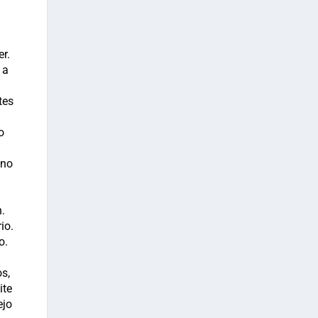
er.
 a
tes
o
ino
n.
io.
o.
s,
ite
ejo