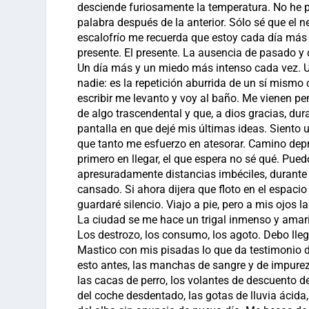
desciende furiosamente la temperatura. No he p
palabra después de la anterior. Sólo sé que el n
escalofrío me recuerda que estoy cada día más
presente. El presente. La ausencia de pasado y d
Un día más y un miedo más intenso cada vez. U
nadie: es la repetición aburrida de un sí mism
escribir me levanto y voy al baño. Me vienen p
de algo trascendental y que, a dios gracias, du
pantalla en que dejé mis últimas ideas. Siento
que tanto me esfuerzo en atesorar. Camino depri
primero en llegar, el que espera no sé qué. Pue
apresuradamente distancias imbéciles, durante 
cansado. Si ahora dijera que floto en el espacio
guardaré silencio. Viajo a pie, pero a mis ojos 
La ciudad se me hace un trigal inmenso y amaril
Los destrozo, los consumo, los agoto. Debo llegar
Mastico con mis pisadas lo que da testimonio del
esto antes, las manchas de sangre y de impureza
las cacas de perro, los volantes de descuento d
del coche desdentado, las gotas de lluvia ácida,