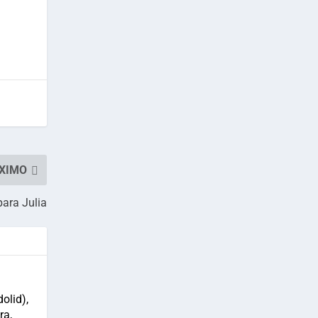
XIMO
para Julia
olid),
ra,