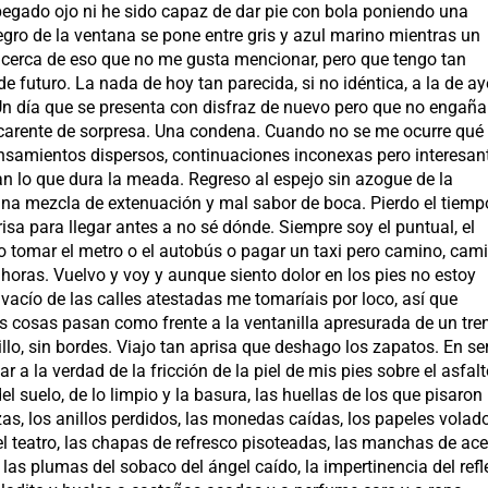
egado ojo ni he sido capaz de dar pie con bola poniendo una
egro de la ventana se pone entre gris y azul marino mientras un
 cerca de eso que no me gusta mencionar, pero que tengo tan
e futuro. La nada de hoy tan parecida, si no idéntica, a la de ay
n día que se presenta con disfraz de nuevo pero que no engaña
o carente de sorpresa. Una condena. Cuando no se me ocurre qué
ensamientos dispersos, continuaciones inconexas pero interesan
ran lo que dura la meada. Regreso al espejo sin azogue de la
 una mezcla de extenuación y mal sabor de boca. Pierdo el tiemp
sa para llegar antes a no sé dónde. Siempre soy el puntual, el
do tomar el metro o el autobús o pagar un taxi pero camino, cam
horas. Vuelvo y voy y aunque siento dolor en los pies no estoy
 vacío de las calles atestadas me tomaríais por loco, así que
las cosas pasan como frente a la ventanilla apresurada de un tre
lo, sin bordes. Viajo tan aprisa que deshago los zapatos. En ser
 a la verdad de la fricción de la piel de mis pies sobre el asfalt
 suelo, de lo limpio y la basura, las huellas de los que pisaron
s, los anillos perdidos, las monedas caídas, los papeles volado
el teatro, las chapas de refresco pisoteadas, las manchas de ace
 las plumas del sobaco del ángel caído, la impertinencia del refl