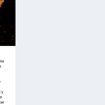
esa
s
e
 y
en
cer